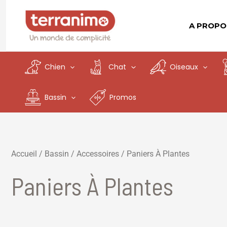
Aller
au
A PROPO
contenu
Chien
Chat
Oiseaux
Bassin
Promos
Accueil
/
Bassin
/
Accessoires
/ Paniers À Plantes
Paniers À Plantes