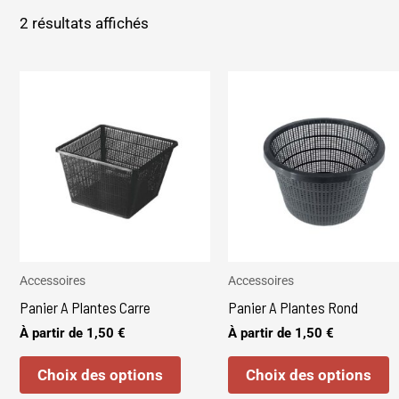
2 résultats affichés
Ce
C
produit
p
a
a
plusieurs
p
variations.
v
Les
L
options
o
peuvent
p
être
ê
Accessoires
Accessoires
choisies
c
Panier A Plantes Carre
Panier A Plantes Rond
sur
s
À partir de
1,50
€
À partir de
1,50
€
la
l
Choix des options
Choix des options
page
p