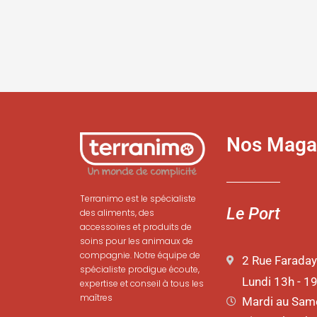
du
d
produit
p
Nos Maga
Terranimo est le spécialiste
Le Port
des aliments, des
accessoires et produits de
soins pour les animaux de
compagnie. Notre équipe de
2 Rue Faraday
spécialiste prodigue écoute,
Lundi 13h - 1
expertise et conseil à tous les
maîtres
Mardi au Same