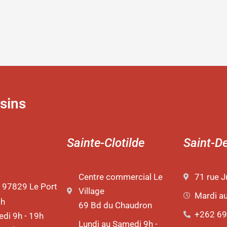
u
roduit
sins
Sainte-Clotilde
Saint-D
Centre commercial Le
71 rue J
 97829 Le Port
Village
Mardi a
9h
69 Bd du Chaudron
+262 69
di 9h - 19h
Lundi au Samedi 9h -