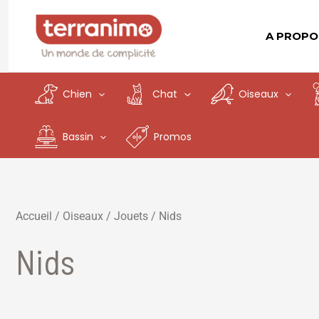
Aller
au
A PROPO
contenu
Chien
Chat
Oiseaux
Bassin
Promos
Accueil
/
Oiseaux
/
Jouets
/ Nids
Nids