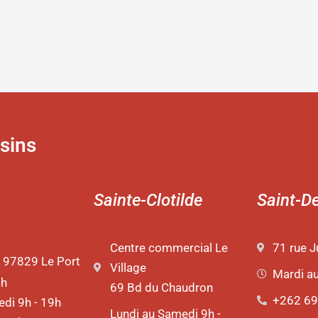
sins
Sainte-Clotilde
Saint-D
Centre commercial Le
71 rue J
 97829 Le Port
Village
Mardi a
9h
69 Bd du Chaudron
+262 69
di 9h - 19h
Lundi au Samedi 9h -