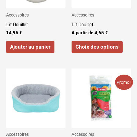
optio
peuve
Accessoires
Accessoires
être
Lit Douillet
Lit Douillet
choisi
14,95
€
À partir de
4,65
€
sur
Ajouter au panier
Choix des options
la
page
du
Le
Le
produi
prix
prix
initial
actuel
Promo !
était :
est :
3,05 €.
2,85 €.
Accessoires
Accessoires