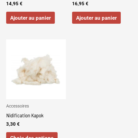
14,95
€
16,95
€
Ajouter au panier
Ajouter au panier
Ce
produit
a
plusieurs
variations.
Les
options
peuvent
Accessoires
être
Nidification Kapok
choisies
3,30
€
sur