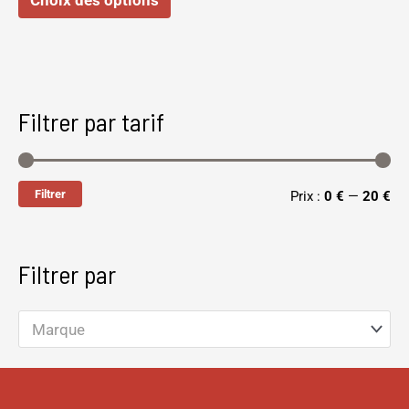
Choix des options
la
page
du
produit
Filtrer par tarif
Filtrer
Prix :
0 €
—
20 €
Filtrer par
Marque