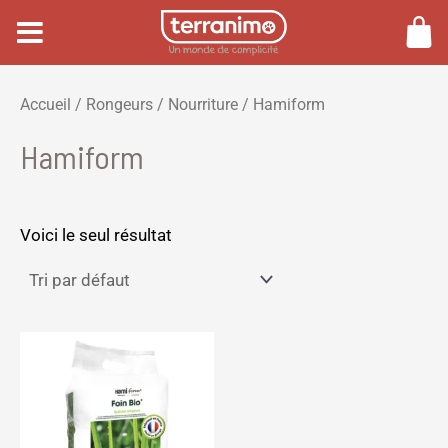
Aller
au
contenu
P
P
Accueil
/
Rongeurs
/
Nourriture
/ Hamiform
r
r
Hamiform
i
i
x
x
m
m
Voici le seul résultat
i
a
n
x