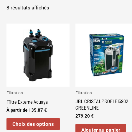
3 résultats affichés
Ce
produit
a
plusieurs
variations.
Les
options
peuvent
être
Filtration
Filtration
JBL CRISTALPROFI E15902
choisies
Filtre Externe Aquaya
GREENLINE
sur
À partir de
135,87
€
279,20
€
la
Choix des options
page
Ajouter au panier