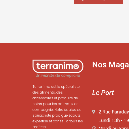
du
produit
Nos Maga
Terranimo est le spécialiste
Le Port
des aliments, des
accessoires et produits de
soins pour les animaux de
compagnie. Notre équipe de
2 Rue Faraday
spécialiste prodigue écoute,
Lundi 13h - 1
expertise et conseil à tous les
maîtres
Mardi au Same