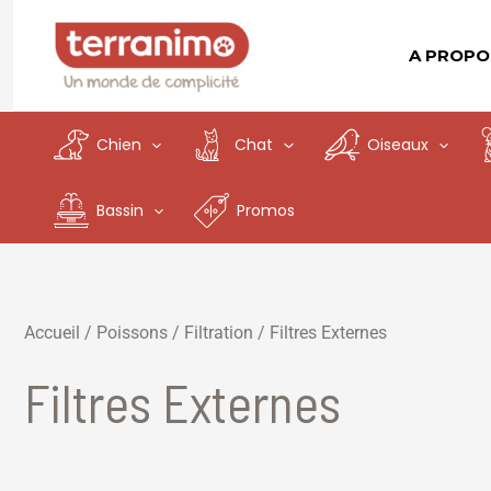
Aller
au
A PROPO
contenu
Chien
Chat
Oiseaux
Bassin
Promos
Accueil
/
Poissons
/
Filtration
/ Filtres Externes
Filtres Externes