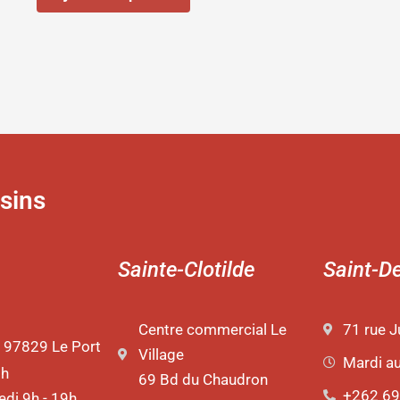
sins
Sainte-Clotilde
Saint-D
Centre commercial Le
71 rue J
 97829 Le Port
Village
Mardi a
9h
69 Bd du Chaudron
+262 69
di 9h - 19h