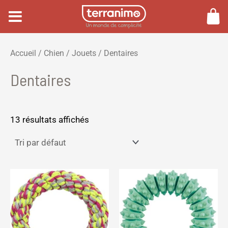
Aller
au
contenu
P
P
Accueil
/
Chien
/
Jouets
/ Dentaires
r
r
Dentaires
i
i
x
x
m
m
13 résultats affichés
i
a
n
x