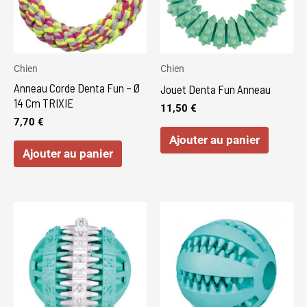
Chien
Chien
Anneau Corde Denta Fun – Ø
Jouet Denta Fun Anneau
14 Cm TRIXIE
11,50
€
7,70
€
Ajouter au panier
Ajouter au panier
Ce
Ce
produit
produi
a
a
plusieurs
plusie
variations.
variat
Les
Les