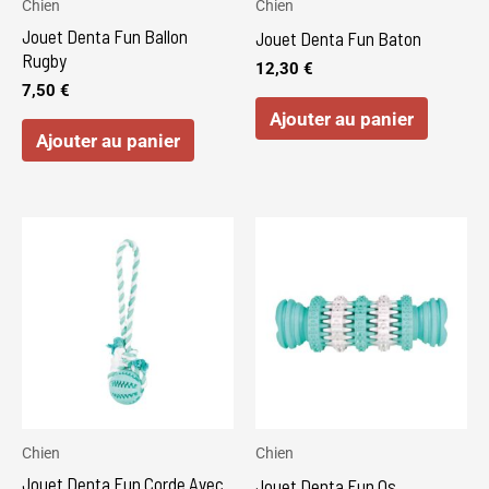
Chien
Chien
Jouet Denta Fun Ballon
Jouet Denta Fun Baton
Rugby
12,30
€
7,50
€
Ajouter au panier
Ajouter au panier
Ce
produi
a
plusie
variat
Les
optio
peuve
Chien
Chien
être
Jouet Denta Fun Corde Avec
Jouet Denta Fun Os