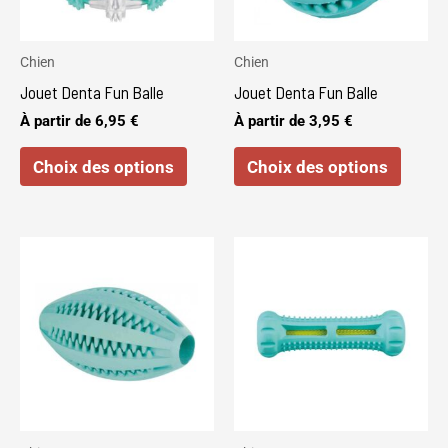
options
optio
peuvent
peuve
Chien
Chien
être
être
Jouet Denta Fun Balle
Jouet Denta Fun Balle
choisies
choisi
À partir de
6,95
€
À partir de
3,95
€
sur
sur
Choix des options
Choix des options
la
la
page
page
du
du
produit
produi