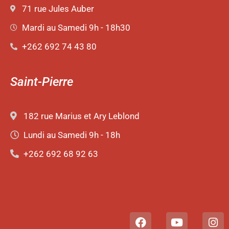
71 rue Jules Auber
Mardi au Samedi 9h - 18h30
+262 692 74 43 80
Saint-Pierre
182 rue Marius et Ary Leblond
Lundi au Samedi 9h - 18h
+262 692 68 92 63
F
Y
I
a
o
n