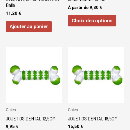
choisi
Balle
À partir de
9,80
€
sur
11,20
€
Choix des options
la
Ajouter au panier
page
du
produi
Chien
Chien
JOUET OS DENTAL 12,5CM
JOUET OS DENTAL 18,5CM
9,95
€
15,50
€