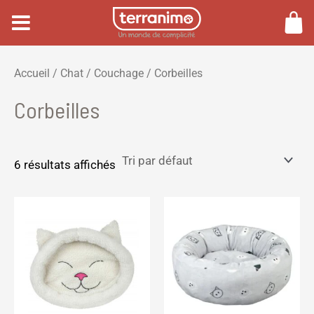
Aller
au
contenu
P
P
Accueil
/
Chat
/
Couchage
/ Corbeilles
r
r
Corbeilles
i
i
x
x
m
m
6 résultats affichés
i
a
n
x