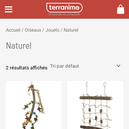
Aller
au
contenu
P
P
Accueil
/
Oiseaux
/
Jouets
/ Naturel
r
r
Naturel
i
i
x
x
m
m
2 résultats affichés
i
a
n
x