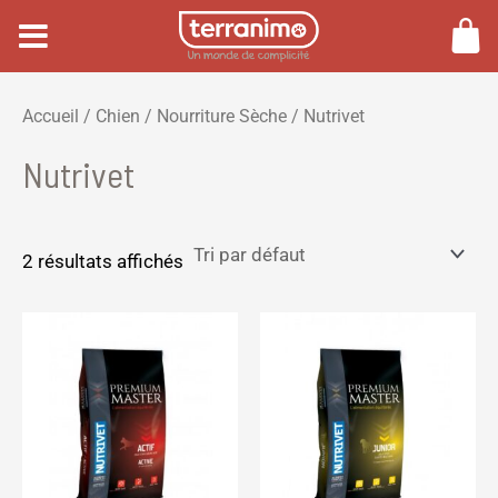
Aller
au
contenu
P
P
Accueil
/
Chien
/
Nourriture Sèche
/ Nutrivet
r
r
Nutrivet
i
i
x
x
m
m
2 résultats affichés
i
a
n
x