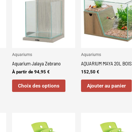
a
plusieurs
variations.
Les
options
peuvent
être
Aquariums
Aquariums
choisies
Aquarium Jalaya Zebrano
AQUARIUM MAYA 20L BOIS
sur
À partir de
94,95
€
152,50
€
la
Choix des options
Ajouter au panier
page
du
produit