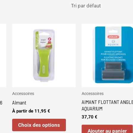
Ce
produit
a
plusieurs
variations.
Les
options
peuvent
être
Accessoires
Accessoires
AIMANT FLOTTANT ANGL
choisies
6
Aimant
AQUARIUM
sur
À partir de
11,95
€
37,70
€
la
Choix des options
page
Ajouter au panier