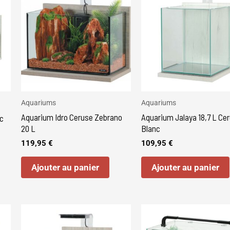
Aquariums
Aquariums
Aquarium Idro Ceruse Zebrano
Aquarium Jalaya 18,7 L Ce
c
20 L
Blanc
119,95
€
109,95
€
Ajouter au panier
Ajouter au panier
Ce
produit