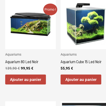
Le
Le
prix
prix
initial
actuel
Promo !
était :
est :
139,90 €.
99,95 €.
Aquariums
Aquariums
Aquarium 80 Led Noir
Aquarium Cube 15 Led Noir
139,90
€
99,95
€
55,95
€
Ajouter au panier
Ajouter au panier