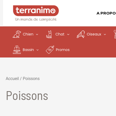
Aller
au
A PROPO
contenu
Chien
Chat
Oiseaux
Bassin
Promos
Accueil
/ Poissons
Poissons