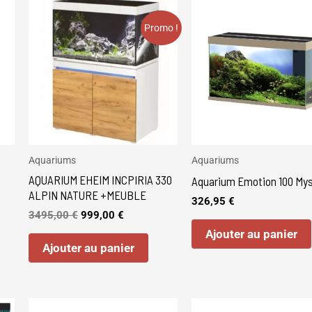
Le
Le
prix
prix
initial
actuel
Promo !
était :
est :
3495,00 €.
999,00 €.
Aquariums
Aquariums
AQUARIUM EHEIM INCPIRIA 330
Aquarium Emotion 100 Mys
ALPIN NATURE +MEUBLE
326,95
€
3495,00
€
999,00
€
Ajouter au panier
Ajouter au panier