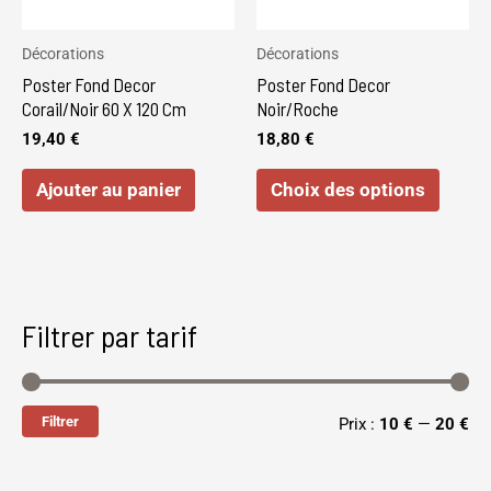
optio
peuve
Décorations
Décorations
être
Poster Fond Decor
Poster Fond Decor
choisi
Corail/Noir 60 X 120 Cm
Noir/Roche
sur
19,40
€
18,80
€
la
Ajouter au panier
Choix des options
page
du
produi
Filtrer par tarif
Filtrer
Prix :
10 €
—
20 €