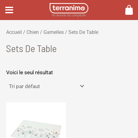
Aller
au
contenu
P
P
Accueil
/
Chien
/
Gamelles
/ Sets De Table
r
r
Sets De Table
i
i
x
x
m
m
Voici le seul résultat
i
a
n
x