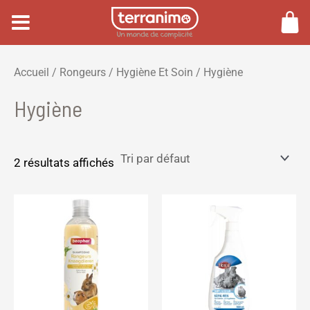
Aller
au
contenu
P
P
Accueil
/
Rongeurs
/
Hygiène Et Soin
/ Hygiène
r
r
Hygiène
i
i
x
x
m
m
2 résultats affichés
i
a
n
x