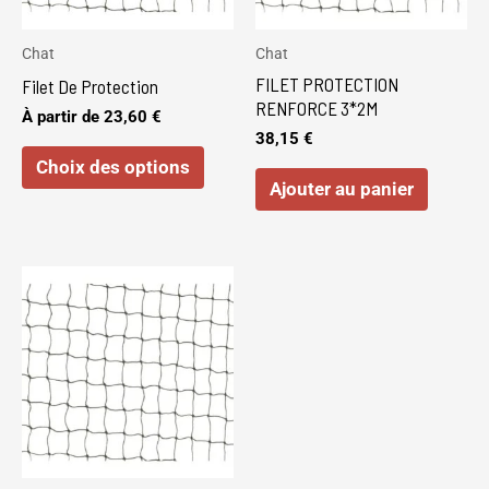
options
peuvent
Chat
Chat
être
FILET PROTECTION
Filet De Protection
choisies
RENFORCE 3*2M
À partir de
23,60
€
sur
38,15
€
Choix des options
la
Ajouter au panier
page
du
produit