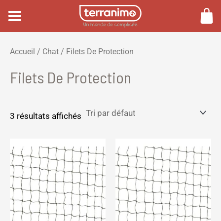
Aller
au
contenu
P
P
Accueil
/
Chat
/ Filets De Protection
r
r
Filets De Protection
i
i
x
x
m
m
3 résultats affichés
i
a
n
x
Ce
produit
a
plusieurs
variations.
Les