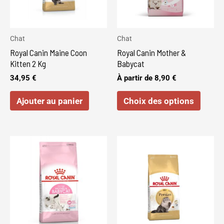
Les
optio
peuve
Chat
Chat
être
Royal Canin Maine Coon
Royal Canin Mother &
choisi
Kitten 2 Kg
Babycat
sur
34,95
€
À partir de
8,90
€
la
Ajouter au panier
Choix des options
page
du
produi
Ce
produi
a
plusie
variat
Les