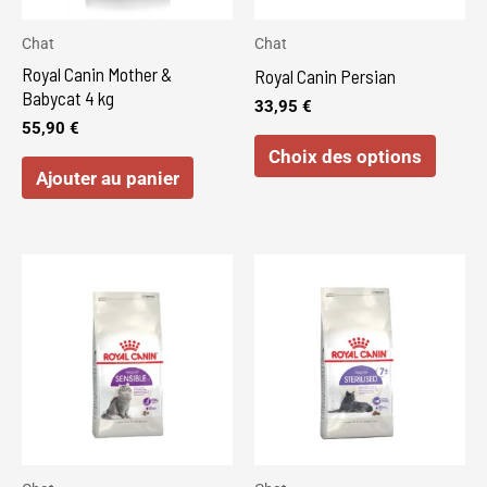
optio
peuve
Chat
Chat
être
Royal Canin Mother &
Royal Canin Persian
choisi
Babycat 4 kg
33,95
€
sur
55,90
€
Choix des options
la
Ajouter au panier
page
du
produi
Ce
Ce
produit
produi
a
a
plusieurs
plusie
variations.
variat
Les
Les
options
optio
peuvent
peuve