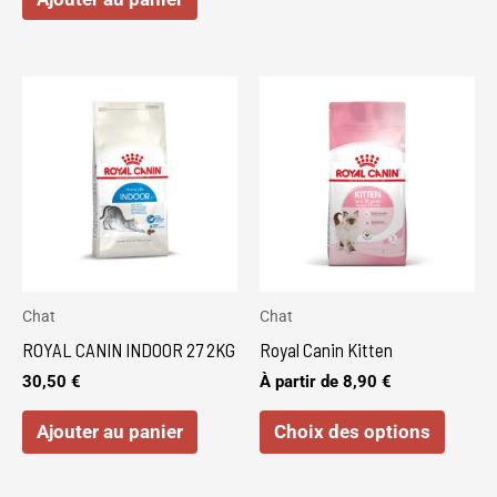
Ce
produi
a
plusie
variat
Les
optio
peuve
Chat
Chat
être
ROYAL CANIN INDOOR 27 2KG
Royal Canin Kitten
choisi
30,50
€
À partir de
8,90
€
sur
Ajouter au panier
Choix des options
la
page
du