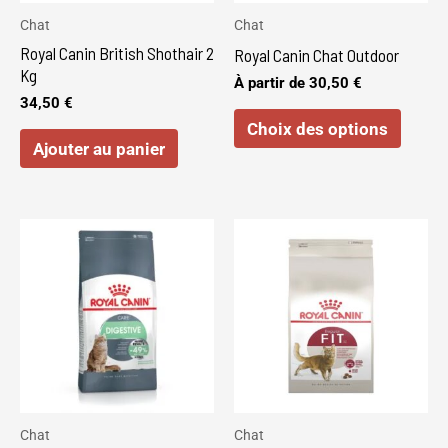
peuve
Chat
Chat
être
Royal Canin British Shothair 2
Royal Canin Chat Outdoor
choisi
Kg
À partir de
30,50
€
sur
34,50
€
Choix des options
la
Ajouter au panier
page
du
produi
Ce
produi
a
plusie
variat
Les
optio
peuve
Chat
Chat