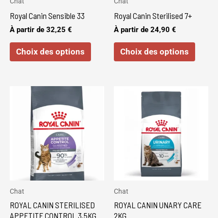
Chat
Chat
être
être
Royal Canin Sensible 33
Royal Canin Sterilised 7+
choisies
choisi
À partir de
32,25
€
À partir de
24,90
€
sur
sur
Choix des options
Choix des options
la
la
page
page
du
du
produit
produi
Chat
Chat
ROYAL CANIN STERILISED
ROYAL CANIN UNARY CARE
APPETITE CONTROL 3,5KG
2KG