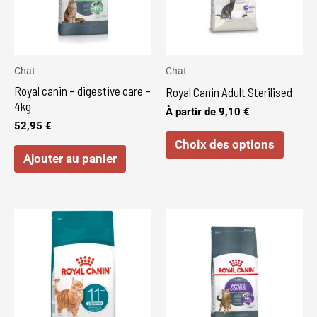
variat
Les
optio
peuve
Chat
Chat
être
Royal canin – digestive care –
Royal Canin Adult Sterilised
choisi
4kg
À partir de
9,10
€
sur
52,95
€
Choix des options
la
Ajouter au panier
page
du
produi