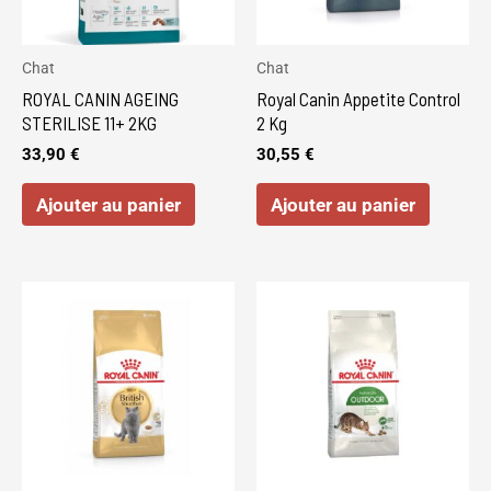
Chat
Chat
ROYAL CANIN AGEING
Royal Canin Appetite Control
STERILISE 11+ 2KG
2 Kg
33,90
€
30,55
€
Ajouter au panier
Ajouter au panier
Ce
produi
a
plusie
variat
Les
optio