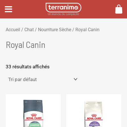
Aller
au
contenu
P
P
Accueil
/
Chat
/
Nourriture Sèche
/ Royal Canin
r
r
Royal Canin
i
i
x
x
m
m
33 résultats affichés
i
a
n
x
Ce
produi
a
plusie