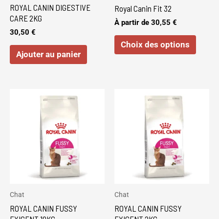
être
ROYAL CANIN DIGESTIVE
Royal Canin Fit 32
choisi
CARE 2KG
À partir de
30,55
€
sur
30,50
€
Choix des options
la
Ajouter au panier
page
du
produi
Chat
Chat
ROYAL CANIN FUSSY
ROYAL CANIN FUSSY
EXIGENT 10KG
EXIGENT 2KG