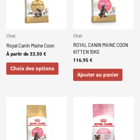
variations.
Les
options
peuvent
Chat
Chat
être
ROYAL CANIN MAINE COON
Royal Canin Maine Coon
choisies
KITTEN 10KG
À partir de
33,50
€
sur
116,95
€
Choix des options
la
Ajouter au panier
page
du
produit
Ce
produi
a
plusie
variat