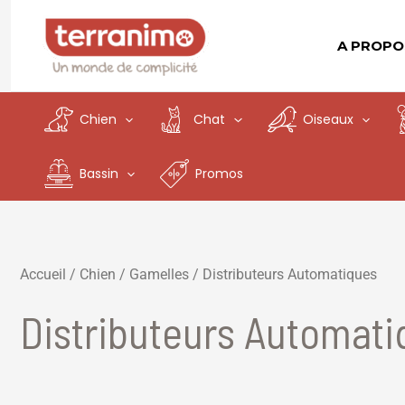
Aller
au
A PROPO
contenu
Chien
Chat
Oiseaux
Bassin
Promos
Accueil
/
Chien
/
Gamelles
/ Distributeurs Automatiques
Distributeurs Automat