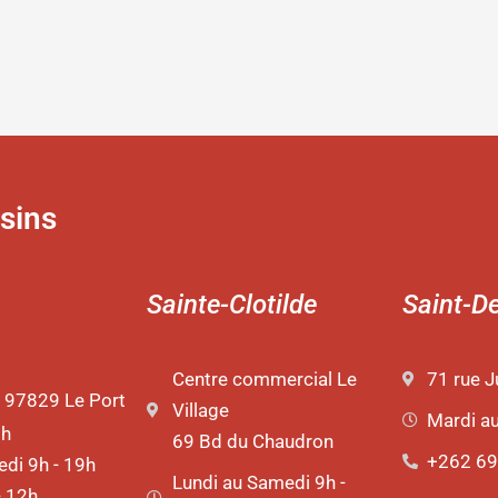
sins
Sainte-Clotilde
Saint-D
Centre commercial Le
71 rue J
 97829 Le Port
Village
Mardi a
9h
69 Bd du Chaudron
+262 69
di 9h - 19h
Lundi au Samedi 9h -
- 12h