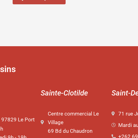
sins
Sainte-Clotilde
Saint-D
Centre commercial Le
71 rue J
 97829 Le Port
Village
Mardi a
9h
69 Bd du Chaudron
+262 69
di 9h - 19h