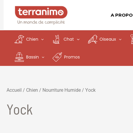
Aller
au
A PROPO
contenu
Chien
Chat
Oiseaux
Bassin
Promos
Accueil
/
Chien
/
Nourriture Humide
/ Yock
Yock