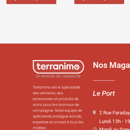
Nos Maga
Terranimo est le spécialiste
Le Port
des aliments, des
accessoires et produits de
soins pour les animaux de
compagnie. Notre équipe de
2 Rue Faraday
spécialiste prodigue écoute,
Lundi 13h - 1
expertise et conseil à tous les
maîtres
Mardi au Same