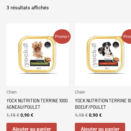
3 résultats affichés
Le
Le
Le
Le
prix
prix
prix
prix
initial
actuel
Promo !
initial
actuel
Pro
était :
est :
était :
est :
1,15 €.
0,90 €.
1,15 €.
0,90 €.
Chien
Chien
YOCK NUTRITION TERRINE 100G
YOCK NUTRITION TERRINE 1
AGNEAU/POULET
BOEUF/POULET
1,15
€
0,90
€
1,15
€
0,90
€
Ajouter au panier
Ajouter au panier