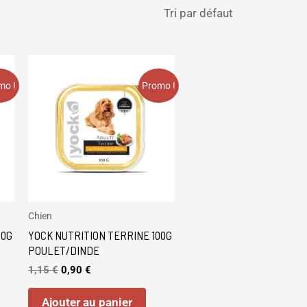
Le
Le
prix
prix
mo !
initial
actuel
Promo !
était :
est :
1,15 €.
0,90 €.
Chien
00G
YOCK NUTRITION TERRINE 100G
POULET/DINDE
1,15
€
0,90
€
Ajouter au panier