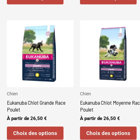
du
d
produit
p
Ce
C
produit
p
a
a
plusieurs
p
variations.
v
Les
L
options
o
peuvent
p
être
ê
Chien
Chien
Eukanuba Chiot Grande Race
Eukanuba Chiot Moyenne Ra
choisies
c
Poulet
Poulet
sur
s
À partir de
26,50
€
À partir de
26,50
€
la
l
page
p
Choix des options
Choix des options
du
d