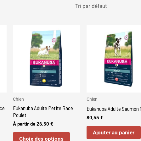
e
Ce
roduit
produit
a
lusieurs
plusieurs
ariations.
variations.
es
Les
ptions
options
euvent
peuvent
tre
être
Chien
Chien
ce
Eukanuba Adulte Petite Race
hoisies
choisies
Eukanuba Adulte Saumon 
Poulet
ur
sur
80,55
€
À partir de
26,50
€
a
la
Ajouter au panier
age
page
Choix des options