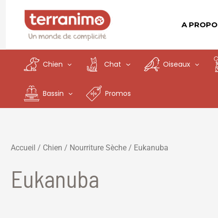
Aller
au
A PROPO
contenu
Chien
Chat
Oiseaux
Bassin
Promos
Accueil
/
Chien
/
Nourriture Sèche
/ Eukanuba
Eukanuba