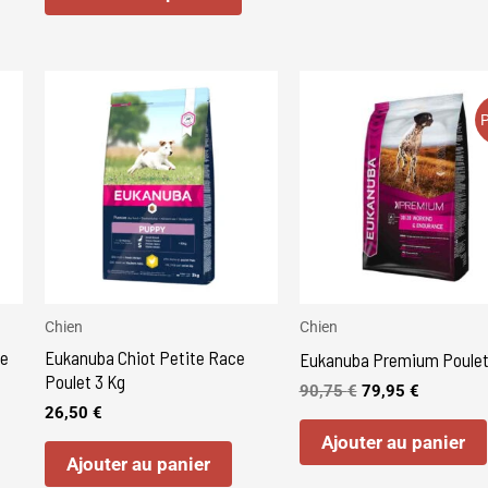
u
du
roduit
produit
Le
Le
e
prix
prix
roduit
initial
actuel
P
était :
est :
90,75 €.
79,95 €.
lusieurs
ariations.
es
ptions
euvent
tre
Chien
Chien
ce
Eukanuba Chiot Petite Race
hoisies
Eukanuba Premium Poulet
Poulet 3 Kg
ur
90,75
€
79,95
€
26,50
€
a
Ajouter au panier
age
Ajouter au panier
u