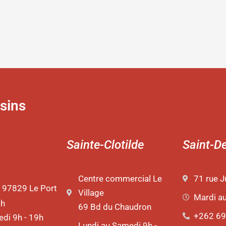
roduit
sins
Sainte-Clotilde
Saint-D
Centre commercial Le
71 rue J
 97829 Le Port
Village
Mardi a
9h
69 Bd du Chaudron
+262 69
di 9h - 19h
Lundi au Samedi 9h -