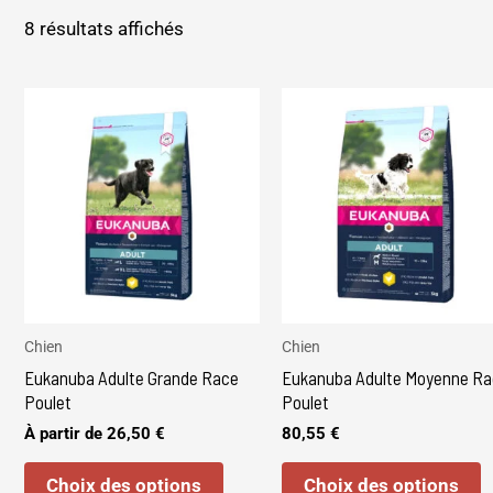
8 résultats affichés
Ce
C
produit
p
a
a
plusieurs
p
variations.
v
Les
L
options
o
peuvent
p
être
ê
Chien
Chien
Eukanuba Adulte Grande Race
Eukanuba Adulte Moyenne Ra
choisies
c
Poulet
Poulet
sur
s
À partir de
26,50
€
80,55
€
la
l
page
p
Choix des options
Choix des options