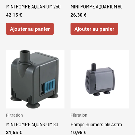
MINI POMPE AQUARIUM 250
MINI POMPE AQUARIUM 60
42,15
€
26,30
€
Ajouter au panier
Ajouter au panier
Ce
produi
a
plusie
variat
Les
optio
peuve
Filtration
Filtration
être
MINI POMPE AQUARIUM 80
Pompe Submersible Astro
choisi
31,55
€
10,95
€