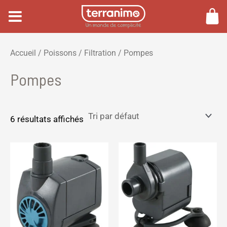
Aller
au
contenu
P
P
Accueil
/
Poissons
/
Filtration
/ Pompes
r
r
Pompes
i
i
x
x
m
m
6 résultats affichés
i
a
n
x