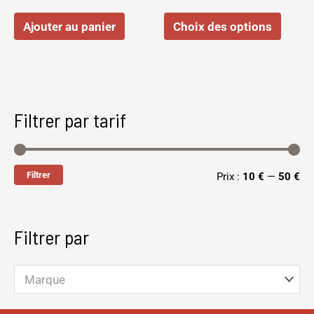
sur
Ajouter au panier
Choix des options
la
page
du
produi
Filtrer par tarif
Filtrer
Prix :
10 €
—
50 €
Filtrer par
Marque