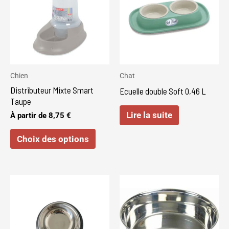
a
plusieurs
variations.
Les
options
peuvent
Chien
Chat
être
Distributeur Mixte Smart
Ecuelle double Soft 0,46 L
choisies
Taupe
sur
Lire la suite
À partir de
8,75
€
la
Choix des options
page
du
produit
Ce
produit
a
plusieurs