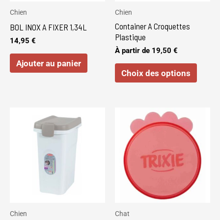
peuve
Chien
Chien
être
Container A Croquettes
BOL INOX A FIXER 1,34L
choisi
Plastique
14,95
€
sur
À partir de
19,50
€
Ajouter au panier
la
Choix des options
page
du
produi
Ce
produit
a
plusieurs
variations.
Les
options
peuvent
Chien
Chat