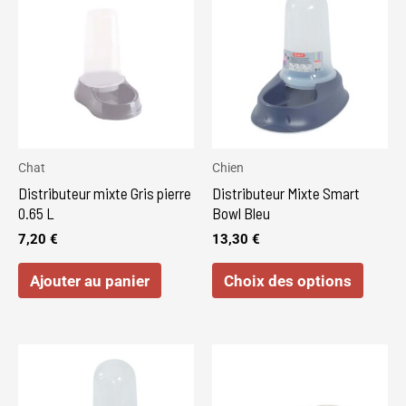
produi
a
plusie
variat
Les
optio
peuve
Chat
Chien
être
Distributeur mixte Gris pierre
Distributeur Mixte Smart
choisi
0.65 L
Bowl Bleu
sur
7,20
€
13,30
€
la
Ajouter au panier
Choix des options
page
du
produi
Ce
produit