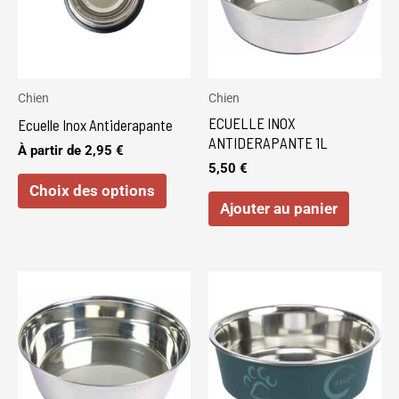
variations.
Les
options
peuvent
Chien
Chien
être
ECUELLE INOX
Ecuelle Inox Antiderapante
choisies
ANTIDERAPANTE 1L
À partir de
2,95
€
sur
5,50
€
Choix des options
la
Ajouter au panier
page
du
produit