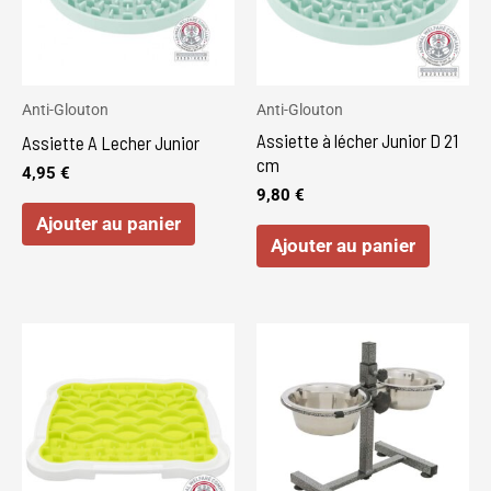
Anti-Glouton
Anti-Glouton
Assiette à lécher Junior D 21
Assiette A Lecher Junior
cm
4,95
€
9,80
€
Ajouter au panier
Ajouter au panier
Ce
produi
a
plusie
variat
Les