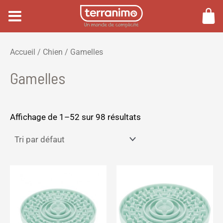
Aller
au
contenu
P
P
Accueil
/
Chien
/ Gamelles
r
r
Gamelles
i
i
x
x
m
m
Affichage de 1–52 sur 98 résultats
i
a
n
x