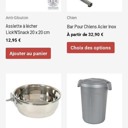
optio
peuve
Anti-Glouton
Chien
être
Assiette à lécher
Bar Pour Chiens Acier Inox
choisi
Lick’N’Snack 20 x 20 cm
À partir de
32,90
€
sur
12,95
€
Choix des options
la
Ajouter au panier
page
du
produi
Ce
produi
a
plusie
variat
Les
optio