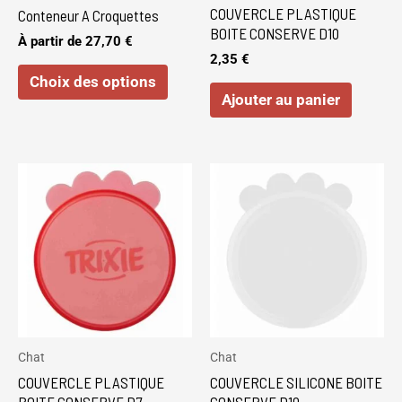
être
COUVERCLE PLASTIQUE
Conteneur A Croquettes
choisies
BOITE CONSERVE D10
À partir de
27,70
€
sur
2,35
€
Choix des options
la
Ajouter au panier
page
du
produit
Chat
Chat
COUVERCLE PLASTIQUE
COUVERCLE SILICONE BOITE
BOITE CONSERVE D7
CONSERVE D10