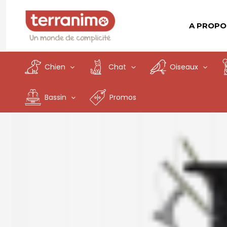
Aller
au
A PROPO
contenu
Chien
Chat
Oiseaux
Bassin
Promos