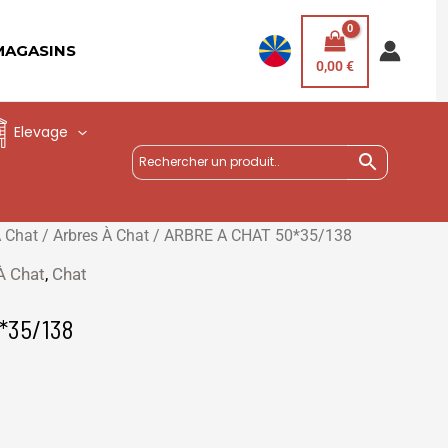
MAGASINS
0,00
€
Elevage
À Chat
/
Arbres À Chat
/ ARBRE A CHAT 50*35/138
À Chat
,
Chat
*35/138