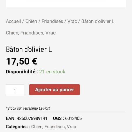
Accueil
/
Chien
/
Friandises
/
Vrac
/ Bâton d’olivier L
Chien
,
Friandises
,
Vrac
Bâton d’olivier L
17,50
€
Disponibilité :
21 en stock
Ajouter au panier
*Stock sur Terranimo Le Port
EAN:
4250078989141
UGS :
6013405
Catégories :
Chien
,
Friandises
,
Vrac