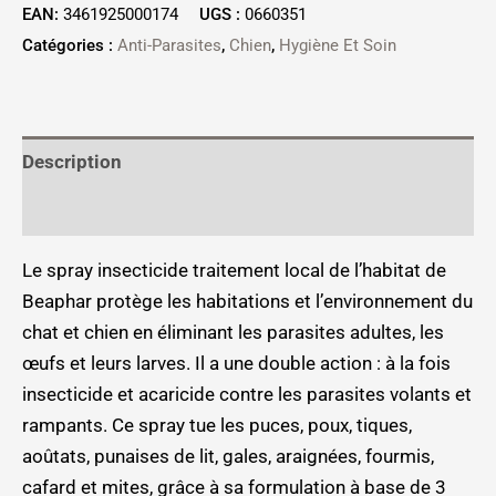
EAN:
3461925000174
UGS :
0660351
Catégories :
Anti-Parasites
,
Chien
,
Hygiène Et Soin
Description
Informations complémentaires
Le spray insecticide traitement local de l’habitat de
Beaphar protège les habitations et l’environnement du
chat et chien en éliminant les parasites adultes, les
œufs et leurs larves. Il a une double action : à la fois
insecticide et acaricide contre les parasites volants et
rampants. Ce spray tue les puces, poux, tiques,
aoûtats, punaises de lit, gales, araignées, fourmis,
cafard et mites, grâce à sa formulation à base de 3