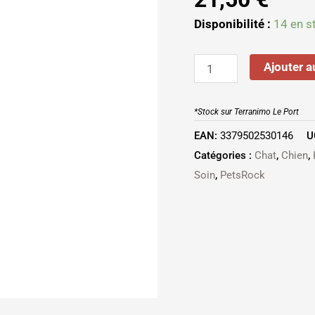
Parfum
Disponibilité :
14 en s
Musqué
300
ml
Ajouter a
MUSK
FASHION
*Stock sur Terranimo Le Port
EAN:
3379502530146
U
Catégories :
Chat
,
Chien
,
Soin
,
PetsRock