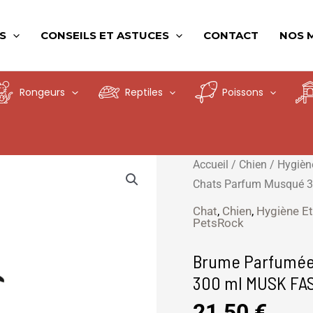
S
CONSEILS ET ASTUCES
CONTACT
NOS 
Rongeurs
Reptiles
Poissons
quantité
Accueil
/
Chien
/
Hygièn
de
Chats Parfum Musqué 
Brume
Chat
,
Chien
,
Hygiène Et
PetsRock
Parfumée
pour
Brume Parfumée 
Chiens
300 ml MUSK FA
et
Chats
21,50
€