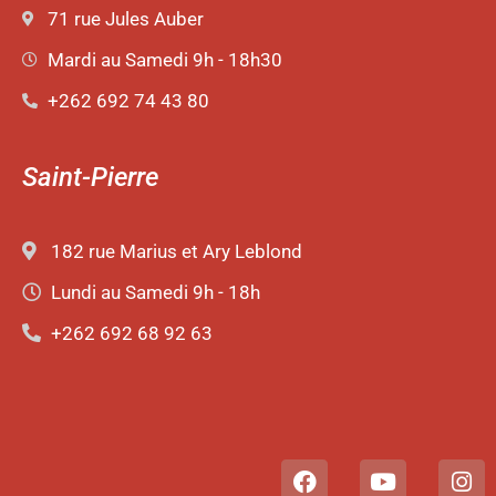
71 rue Jules Auber
Mardi au Samedi 9h - 18h30
+262 692 74 43 80
Saint-Pierre
182 rue Marius et Ary Leblond
Lundi au Samedi 9h - 18h
+262 692 68 92 63
F
Y
I
a
o
n