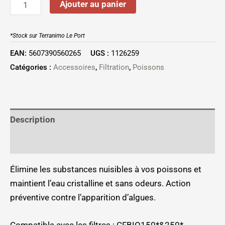
Ajouter au panier
*Stock sur Terranimo Le Port
EAN:
5607390560265
UGS :
1126259
Catégories :
Accessoires
,
Filtration
,
Poissons
Description
Informations complémentaires
Élimine les substances nuisibles à vos poissons et
maintient l’eau cristalline et sans odeurs. Action
préventive contre l’apparition d’algues.
Compatible avec les filtres : CFBIO150*&250*