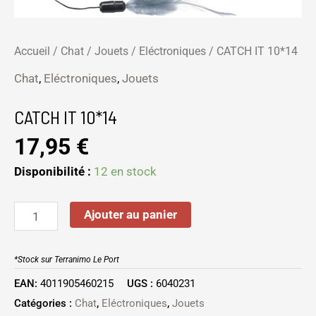
Accueil
/
Chat
/
Jouets
/
Eléctroniques
/ CATCH IT 10*14
Chat
,
Eléctroniques
,
Jouets
CATCH IT 10*14
17,95
€
Disponibilité :
12 en stock
Ajouter au panier
*Stock sur Terranimo Le Port
EAN:
4011905460215
UGS :
6040231
Catégories :
Chat
,
Eléctroniques
,
Jouets