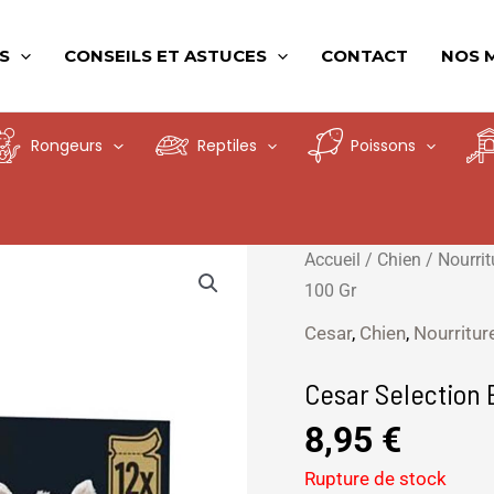
S
CONSEILS ET ASTUCES
CONTACT
NOS 
Rongeurs
Reptiles
Poissons
Accueil
/
Chien
/
Nourri
100 Gr
Cesar
,
Chien
,
Nourritu
Cesar Selection 
8,95
€
Rupture de stock