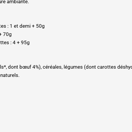
ture ambiante.
tes : 1 et demi + 50g
 + 70g
ttes : 4 + 95g
s*, dont bœuf 4%), céréales, légumes (dont carottes déshyd
naturels.