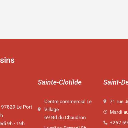
sins
Sainte-Clotilde
Saint-D
Centre commercial Le
71 rue J
 97829 Le Port
Village
Mardi a
9h
69 Bd du Chaudron
+262 69
di 9h - 19h
Lundi au Samedi 9h -