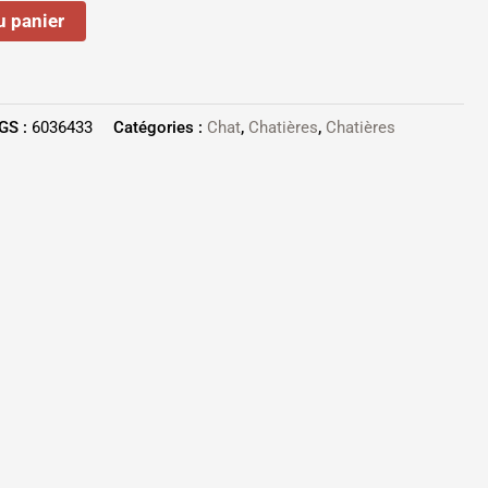
u panier
GS :
6036433
Catégories :
Chat
,
Chatières
,
Chatières