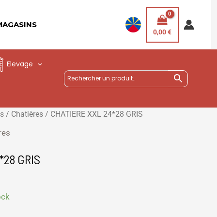
MAGASINS
0,00
€
Elevage
es
/
Chatières
/ CHATIERE XXL 24*28 GRIS
res
*28 GRIS
ock