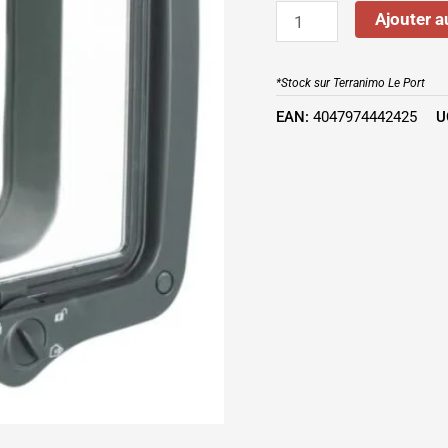
Ajouter a
*Stock sur Terranimo Le Port
EAN:
4047974442425
U