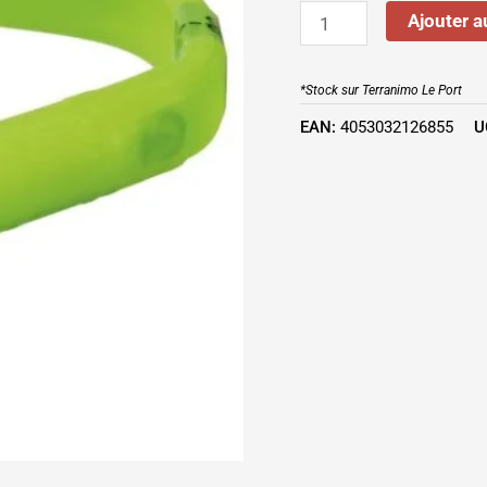
VERT
Ajouter a
*Stock sur Terranimo Le Port
EAN:
4053032126855
U