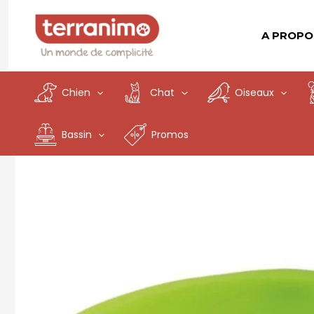
Aller
au
A PROPO
contenu
Chien
Chat
Oiseaux
Bassin
Promos