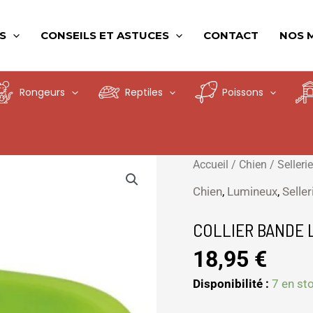
S
CONSEILS ET ASTUCES
CONTACT
NOS 
Rongeurs
Reptiles
Poissons
quantité
Accueil
/
Chien
/
Sellerie
de
Chien
,
Lumineux
,
Seller
COLLIER
BANDE
COLLIER BANDE 
LUMINEUSE
18,95
€
USB
L-
Disponibilité :
7 en st
XL