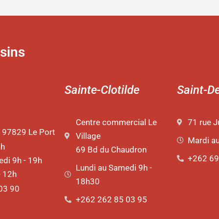
sins
Sainte-Clotilde
Saint-D
Centre commercial Le
71 rue J
 97829 Le Port
Village
Mardi a
9h
69 Bd du Chaudron
+262 69
di 9h - 19h
Lundi au Samedi 9h -
- 12h
18h30
03 90
+262 262 85 03 95