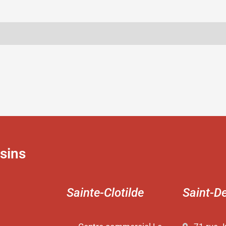
sins
Sainte-Clotilde
Saint-D