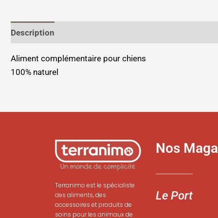
Description
Informations complémentaires
Aliment complémentaire pour chiens
100% naturel
Nos Maga
Terranimo est le spécialiste
Le Port
des aliments, des
accessoires et produits de
soins pour les animaux de