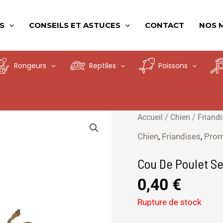
S
CONSEILS ET ASTUCES
CONTACT
NOS 
Rongeurs
Reptiles
Poissons
Accueil
/
Chien
/
Friand
Chien
,
Friandises
,
Pro
Cou De Poulet S
0,40
€
Rupture de stock