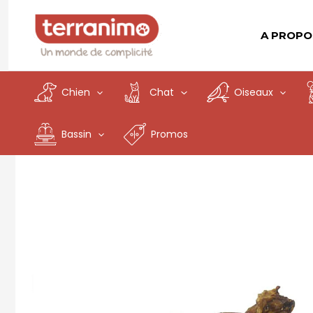
Aller
au
A PROPO
contenu
Chien
Chat
Oiseaux
Bassin
Promos