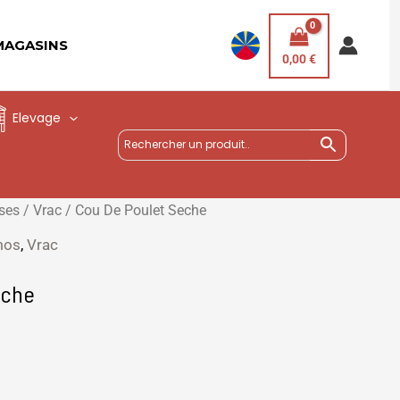
MAGASINS
0,00
€
Elevage
ises
/
Vrac
/ Cou De Poulet Seche
mos
,
Vrac
eche