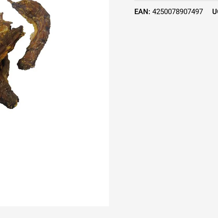
EAN:
4250078907497
U