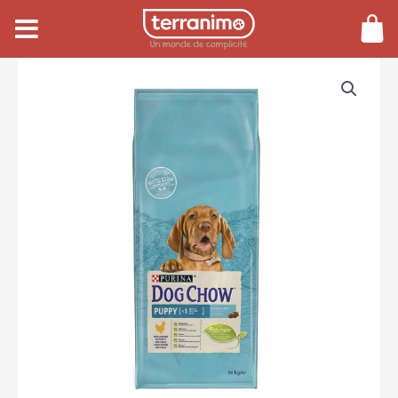
Aller
au
contenu
quantité
de
Dog
Chow
Puppy
Poulet
14
Kg