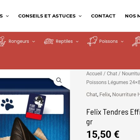
S
CONSEILS ET ASTUCES
CONTACT
NOS 
Rongeurs
Reptiles
Poissons
quantité
Accueil
/
Chat
/
Nourrit
de
Poissons Légumes 24×8
Felix
Chat
,
Felix
,
Nourriture
Tendres
Effilés
Felix Tendres Ef
Gel
gr
Viandes
15,50
€
Poissons