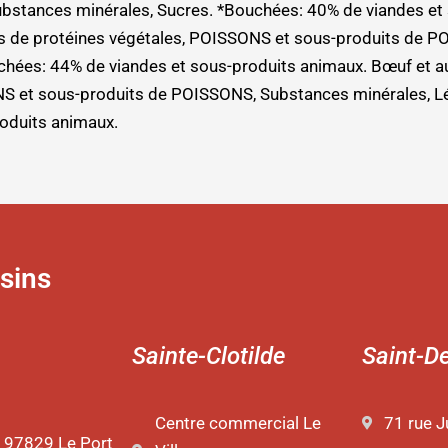
ubstances minérales, Sucres. *Bouchées: 40% de viandes et 
its de protéines végétales, POISSONS et sous-produits de 
chées: 44% de viandes et sous-produits animaux. Bœuf et au
NS et sous-produits de POISSONS, Substances minérales, L
roduits animaux.
sins
Sainte-Clotilde
Saint-D
Centre commercial Le
71 rue J
 97829 Le Port