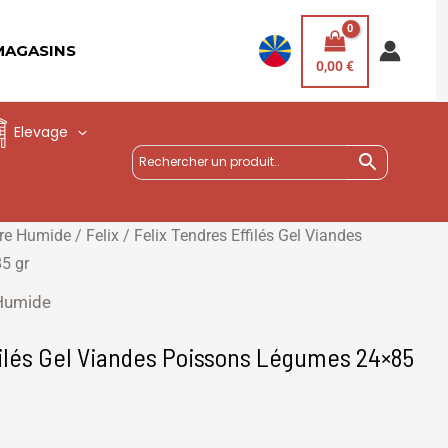
MAGASINS
0,00
€
Elevage
ure Humide
/
Felix
/ Felix Tendres Effilés Gel Viandes
5 gr
 Humide
filés Gel Viandes Poissons Légumes 24×85