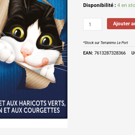
Légumes
Disponibilité :
4 en st
24x85
gr
Ajouter a
*Stock sur Terranimo Le Port
EAN:
7613287328366
U