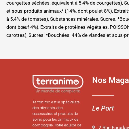
courgettes séchées, équivalent à 5,4% de courgettes), S
et sous-produits animaux* (14%, dont poulet 8%), Extra
à 5,4% de tomates), Substances minérales, Sucres. *Bou
dont bœuf 4%), Extraits de protéines végétales, POISSO
carottes), Sucres. *Bouchées: 44% de viandes et sous-p
Nos Maga
Terranimo est le spécialiste
Le Port
des aliments, des
accessoires et produits de
soins pour les animaux de
compagnie. Notre équipe de
2 Rue Faraday