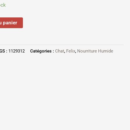
ock
u panier
GS :
1129312
Catégories :
Chat
,
Felix
,
Nourriture Humide