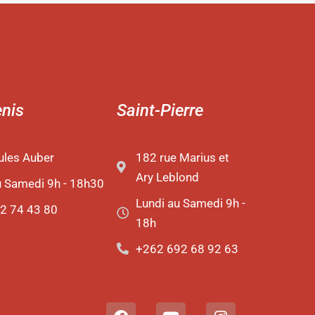
enis
Saint-Pierre
ules Auber
182 rue Marius et
Ary Leblond
u Samedi 9h - 18h30
Lundi au Samedi 9h -
2 74 43 80
18h
+262 692 68 92 63
F
Y
I