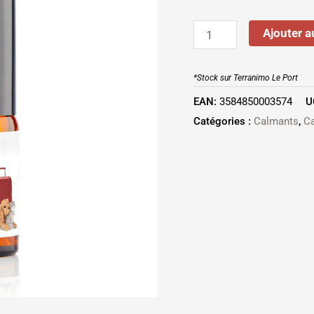
10ML
Ajouter a
*Stock sur Terranimo Le Port
EAN:
3584850003574
U
Catégories :
Calmants
,
C