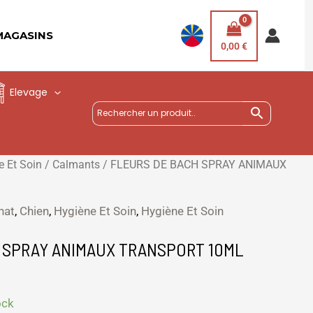
MAGASINS
0,00
€
Elevage
e Et Soin
/
Calmants
/ FLEURS DE BACH SPRAY ANIMAUX
hat
,
Chien
,
Hygiène Et Soin
,
Hygiène Et Soin
 SPRAY ANIMAUX TRANSPORT 10ML
ock