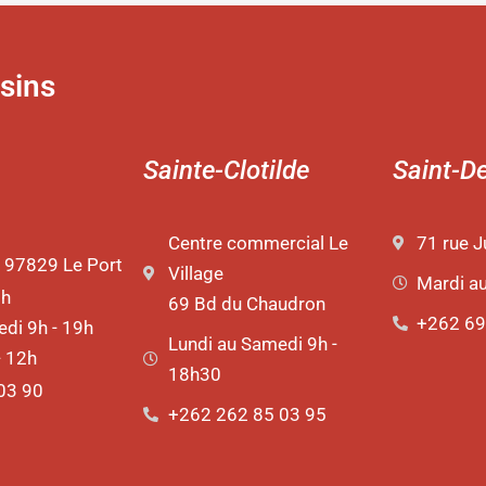
sins
Sainte-Clotilde
Saint-D
Centre commercial Le
71 rue J
 97829 Le Port
Village
Mardi a
9h
69 Bd du Chaudron
+262 69
di 9h - 19h
Lundi au Samedi 9h -
- 12h
18h30
03 90
+262 262 85 03 95