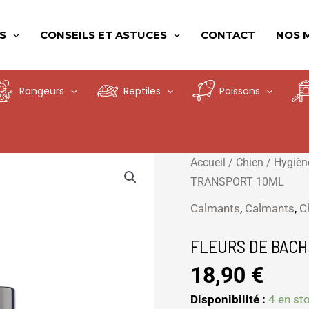
S
CONSEILS ET ASTUCES
CONTACT
NOS 
Rongeurs
Reptiles
Poissons
quantité
Accueil
/
Chien
/
Hygièn
de
TRANSPORT 10ML
FLEURS
Calmants
,
Calmants
,
C
DE
BACH
FLEURS DE BACH
SPRAY
18,90
€
ANIMAUX
TRANSPORT
Disponibilité :
4 en st