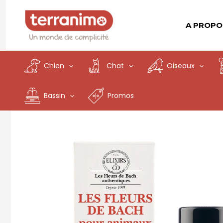
Aller
au
A PROPO
contenu
Chien
Chat
Oiseaux
Bassin
Promos