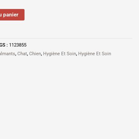
u panier
GS :
1123855
almants
,
Chat
,
Chien
,
Hygiène Et Soin
,
Hygiène Et Soin