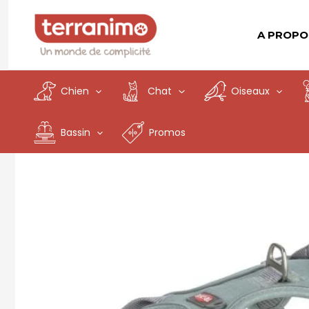
Aller
au
A PROPO
contenu
Chien
Chat
Oiseaux
Bassin
Promos