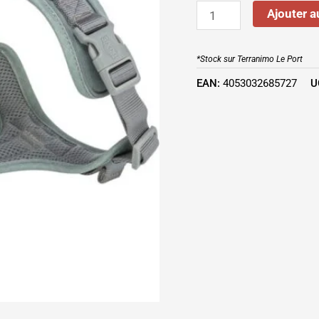
SAUGE
Ajouter a
*Stock sur Terranimo Le Port
EAN:
4053032685727
U