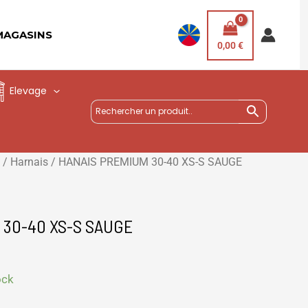
MAGASINS
0,00
€
Elevage
/
Harnais
/ HANAIS PREMIUM 30-40 XS-S SAUGE
 30-40 XS-S SAUGE
ock