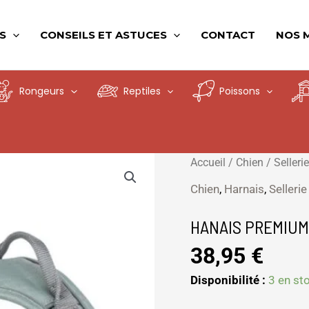
S
CONSEILS ET ASTUCES
CONTACT
NOS 
Rongeurs
Reptiles
Poissons
quantité
Accueil
/
Chien
/
Sellerie
de
Chien
,
Harnais
,
Sellerie
HANAIS
PREMIUM
HANAIS PREMIUM
30-
38,95
€
40
XS-
Disponibilité :
3 en st
S