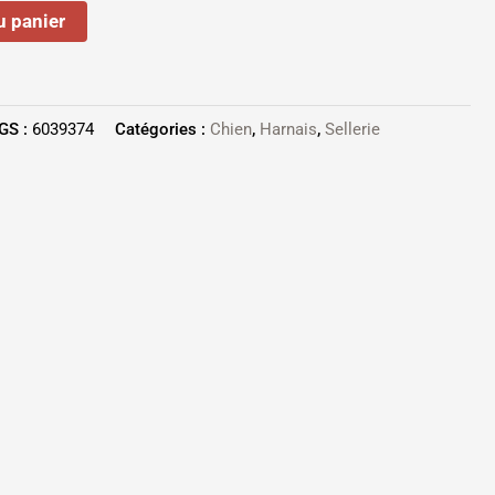
u panier
GS :
6039374
Catégories :
Chien
,
Harnais
,
Sellerie