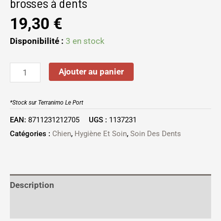
brosses à dents
19,30
€
Disponibilité :
3 en stock
Ajouter au panier
*Stock sur Terranimo Le Port
EAN:
8711231212705
UGS :
1137231
Catégories :
Chien
,
Hygiène Et Soin
,
Soin Des Dents
Description
Informations complémentaires