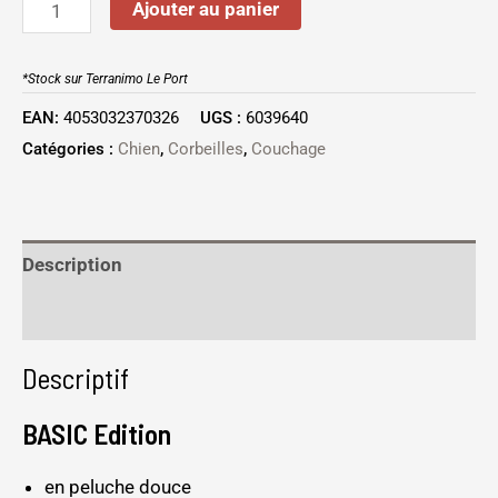
Ajouter au panier
*Stock sur Terranimo Le Port
EAN:
4053032370326
UGS :
6039640
Catégories :
Chien
,
Corbeilles
,
Couchage
Description
Informations complémentaires
Descriptif
BASIC Edition
en peluche douce