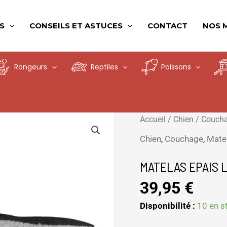
S
CONSEILS ET ASTUCES
CONTACT
NOS 
Rongeurs
Reptiles
Poissons
quantité
Accueil
/
Chien
/
Couch
de
Chien
,
Couchage
,
Mate
MATELAS
EPAIS
MATELAS EPAIS 
LUXE
39,95
€
60*52
CM
Disponibilité :
10 en s