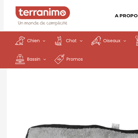
Aller
au
A PROPO
contenu
Chien
Chat
Oiseaux
Bassin
Promos