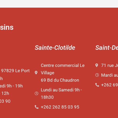
sins
Sainte-Clotilde
Saint-D
Centre commercial Le
71 rue J
 97829 Le Port
Village
Mardi a
9h
69 Bd du Chaudron
+262 69
di 9h - 19h
Lundi au Samedi 9h -
- 12h
18h30
03 90
+262 262 85 03 95