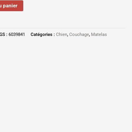
u panier
GS :
6039841
Catégories :
Chien
,
Couchage
,
Matelas