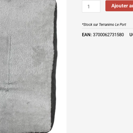
Ajouter a
*Stock sur Terranimo Le Port
EAN:
3700062731580
U