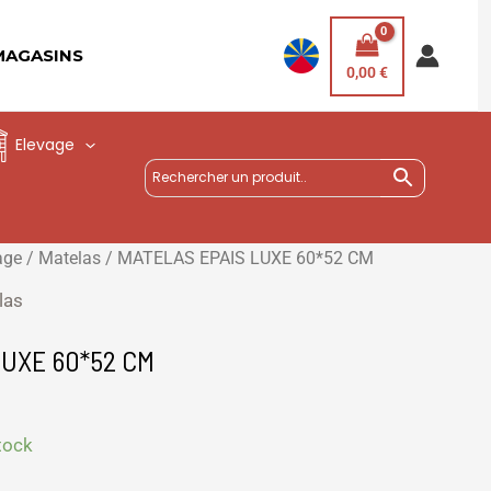
MAGASINS
0,00
€
Elevage
age
/
Matelas
/ MATELAS EPAIS LUXE 60*52 CM
las
LUXE 60*52 CM
tock