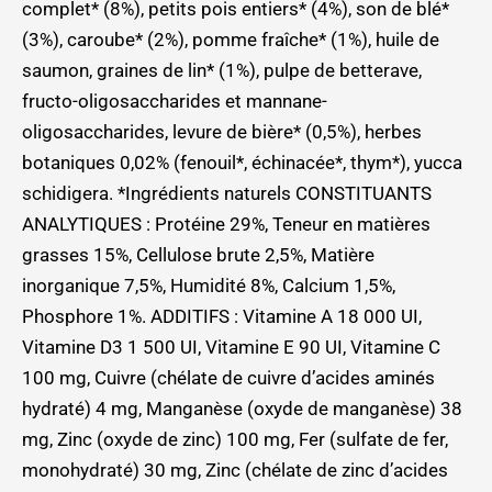
complet* (8%), petits pois entiers* (4%), son de blé*
(3%), caroube* (2%), pomme fraîche* (1%), huile de
saumon, graines de lin* (1%), pulpe de betterave,
fructo-oligosaccharides et mannane-
oligosaccharides, levure de bière* (0,5%), herbes
botaniques 0,02% (fenouil*, échinacée*, thym*), yucca
schidigera. *Ingrédients naturels CONSTITUANTS
ANALYTIQUES : Protéine 29%, Teneur en matières
grasses 15%, Cellulose brute 2,5%, Matière
inorganique 7,5%, Humidité 8%, Calcium 1,5%,
Phosphore 1%. ADDITIFS : Vitamine A 18 000 UI,
Vitamine D3 1 500 UI, Vitamine E 90 UI, Vitamine C
100 mg, Cuivre (chélate de cuivre d’acides aminés
hydraté) 4 mg, Manganèse (oxyde de manganèse) 38
mg, Zinc (oxyde de zinc) 100 mg, Fer (sulfate de fer,
monohydraté) 30 mg, Zinc (chélate de zinc d’acides