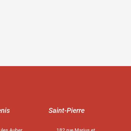
enis
Saint-Pierre
ules Auber
182 rue Marius et