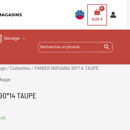
MAGASINS
0,00
€
Elevage
age
/
Corbeilles
/ PANIER NIRVANA 90*14 TAUPE
hage
90*14 TAUPE
ock