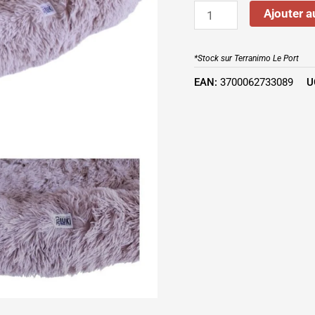
Ajouter a
*Stock sur Terranimo Le Port
EAN:
3700062733089
U