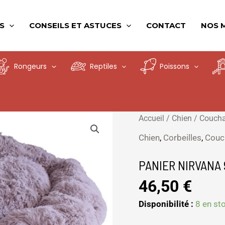
S
CONSEILS ET ASTUCES
CONTACT
NOS 
Rongeurs
Reptiles
Poissons
quantité
Accueil
/
Chien
/
Couch
de
Chien
,
Corbeilles
,
Couc
PANIER
NIRVANA
PANIER NIRVANA 
90*14
46,50
€
TAUPE
Disponibilité :
8 en st