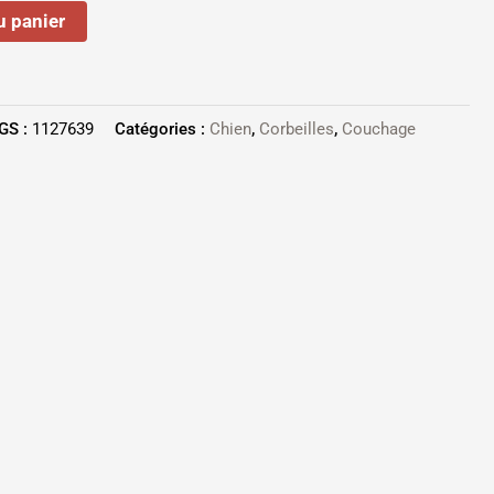
u panier
GS :
1127639
Catégories :
Chien
,
Corbeilles
,
Couchage