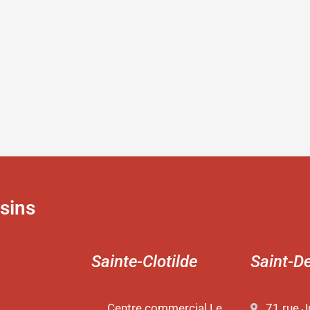
sins
Sainte-Clotilde
Saint-D
Centre commercial Le
71 rue J