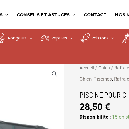
S
CONSEILS ET ASTUCES
CONTACT
NOS 
Rongeurs
Reptiles
Poissons
quantité
Accueil
/
Chien
/
Rafrai
de
Chien
,
Piscines
,
Rafrai
PISCINE
POUR
PISCINE POUR CH
CHIEN
28,50
€
D70*12
Disponibilité :
15 en s