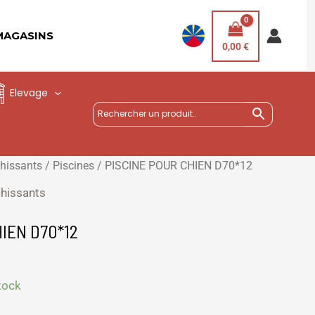
MAGASINS
0,00
€
Elevage
chissants
/
Piscines
/ PISCINE POUR CHIEN D70*12
chissants
IEN D70*12
tock