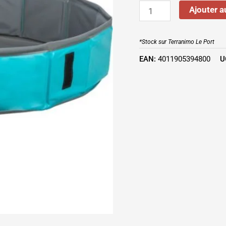
Ajouter a
*Stock sur Terranimo Le Port
EAN:
4011905394800
U