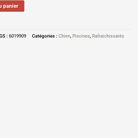
u panier
GS :
6019909
Catégories :
Chien
,
Piscines
,
Rafraichissants