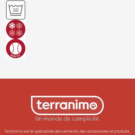
Terranimo est le spécialiste des aliments, des accessoires et produits