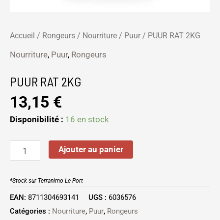
Accueil
/
Rongeurs
/
Nourriture
/
Puur
/ PUUR RAT 2KG
Nourriture
,
Puur
,
Rongeurs
PUUR RAT 2KG
13,15
€
Disponibilité :
16 en stock
Ajouter au panier
*Stock sur Terranimo Le Port
EAN:
8711304693141
UGS :
6036576
Catégories :
Nourriture
,
Puur
,
Rongeurs