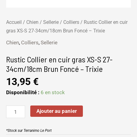
Trixie
Accueil
/
Chien
/
Sellerie
/
Colliers
/ Rustic Collier en cuir
gras XS-S 27-34cm/18cm Brun Foncé – Trixie
Chien
,
Colliers
,
Sellerie
Rustic Collier en cuir gras XS-S 27-
34cm/18cm Brun Foncé – Trixie
13,95
€
Disponibilité :
6 en stock
Ajouter au panier
*Stock sur Terranimo Le Port