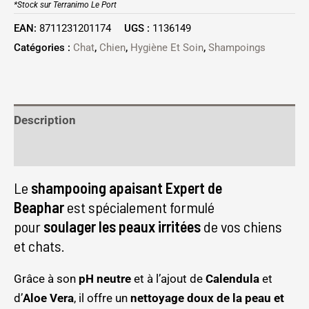
*Stock sur Terranimo Le Port
EAN:
8711231201174
UGS :
1136149
Catégories :
Chat
,
Chien
,
Hygiène Et Soin
,
Shampoings
Description
Informations complémentaires
Le
shampooing apaisant Expert de
Beaphar
est spécialement formulé
pour
soulager les peaux irritées
de vos chiens
et chats.
Grâce à son
pH neutre
et à l’ajout de
Calendula
et
d’
Aloe Vera
, il offre un
nettoyage doux de la peau et