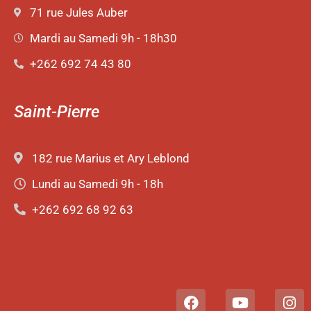
71 rue Jules Auber
Mardi au Samedi 9h - 18h30
+262 692 74 43 80
Saint-Pierre
182 rue Marius et Ary Leblond
Lundi au Samedi 9h - 18h
+262 692 68 92 63
F
Y
I
a
o
n