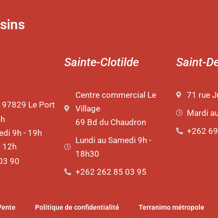
sins
Sainte-Clotilde
Saint-D
Centre commercial Le
71 rue J
 97829 Le Port
Village
Mardi a
9h
69 Bd du Chaudron
+262 69
di 9h - 19h
Lundi au Samedi 9h -
- 12h
18h30
03 90
+262 262 85 03 95
Vente
Politique de confidentialité
Terranimo métropole