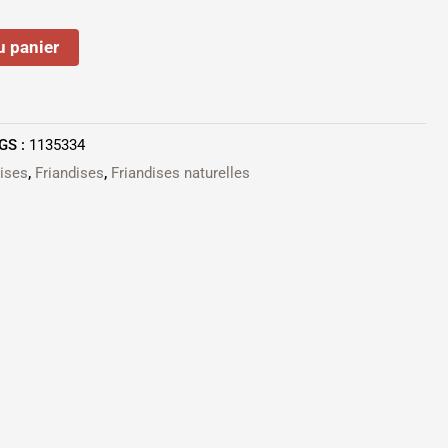
u panier
GS :
1135334
dises
,
Friandises
,
Friandises naturelles