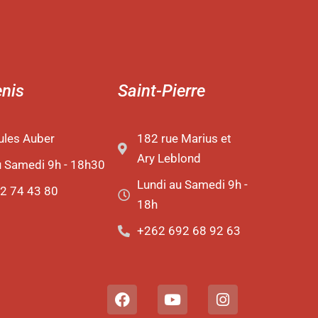
enis
Saint-Pierre
ules Auber
182 rue Marius et
Ary Leblond
u Samedi 9h - 18h30
Lundi au Samedi 9h -
2 74 43 80
18h
+262 692 68 92 63
F
Y
I
a
o
n