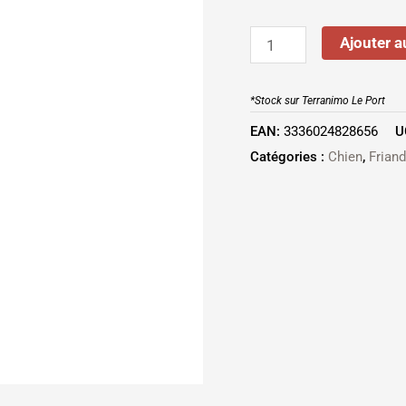
Ajouter a
*Stock sur Terranimo Le Port
EAN:
3336024828656
U
Catégories :
Chien
,
Frian