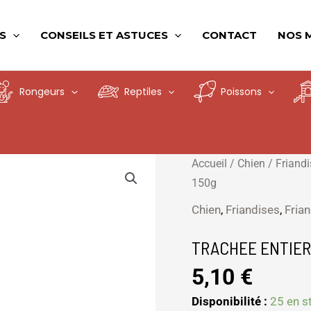
S
CONSEILS ET ASTUCES
CONTACT
NOS 
Rongeurs
Reptiles
Poissons
quantité
Accueil
/
Chien
/
Friand
de
150g
TRACHEE
Chien
,
Friandises
,
Fria
ENTIERE
DE
TRACHEE ENTIER
BOEUF
5,10
€
150g
Disponibilité :
25 en s