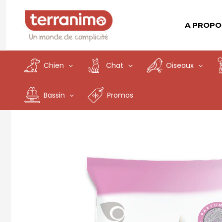
Aller
au
A PROPO
contenu
Chien
Chat
Oiseaux
Bassin
Promos