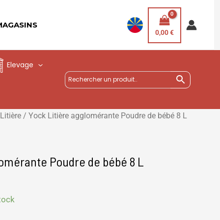
MAGASINS
0,00
€
Elevage
Litière
/ Yock Litière agglomérante Poudre de bébé 8 L
lomérante Poudre de bébé 8 L
tock