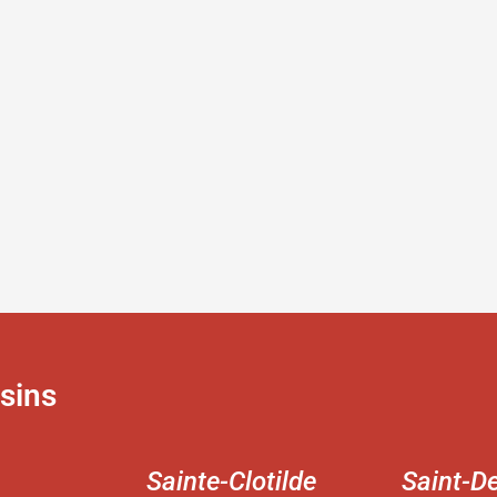
sins
Sainte-Clotilde
Saint-D