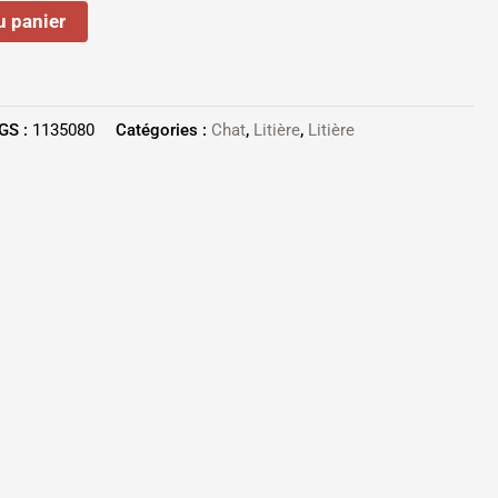
u panier
GS :
1135080
Catégories :
Chat
,
Litière
,
Litière