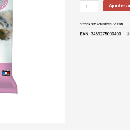
8
Ajouter a
L
*Stock sur Terranimo Le Port
EAN:
3469275000400
U