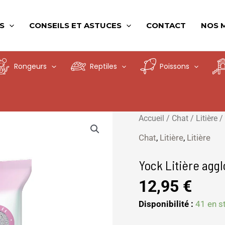
S
CONSEILS ET ASTUCES
CONTACT
NOS 
Rongeurs
Reptiles
Poissons
quantité
Accueil
/
Chat
/
Litière
/
de
Chat
,
Litière
,
Litière
Yock
Litière
Yock Litière agg
agglomérante
12,95
€
Poudre
de
Disponibilité :
41 en s
bébé